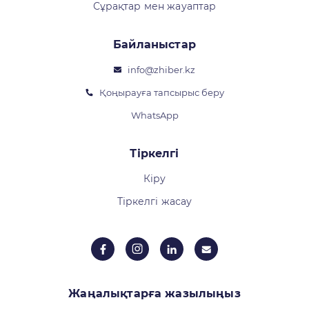
Сұрақтар мен жауаптар
Байланыстар
info@zhiber.kz
Қоңырауға тапсырыс беру
WhatsApp
Тіркелгі
Кіру
Тіркелгі жасау
Жаңалықтарға жазылыңыз