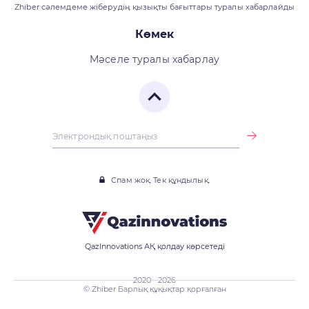
Zhiber сәлемдеме жіберудің қызықты бағыттары туралы хабарлайды
Көмек
Мәселе туралы хабарлау
Спам жоқ. Тек құндылық.
QazInnovations АҚ қолдау көрсетеді
2020 - 2026
© Zhiber Барлық құқықтар қорғалған