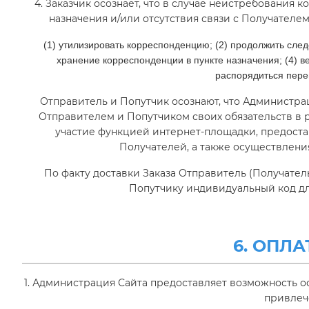
4. Заказчик осознает, что в случае неистребования
назначения и/или отсутствия связи с Получателе
(1) утилизировать корреспонденцию; (2) продолжить сле
хранение корреспонденции в пункте назначения; (4) в
распорядиться пер
БІЗ ТУРАЛЫ
Отправитель и Попутчик осознают, что Администра
Отправителем и Попутчиком своих обязательств в 
БАҒА
участие функцией интернет-площадки, предост
Получателей, а также осуществлен
ПОПУТЧИКУ
По факту доставки Заказа Отправитель (Получател
Попутчику индивидуальный код дл
БАЙЛАНЫСТАР
6. ОПЛА
407 44 49
1. Администрация Сайта предоставляет возможность 
привлеч