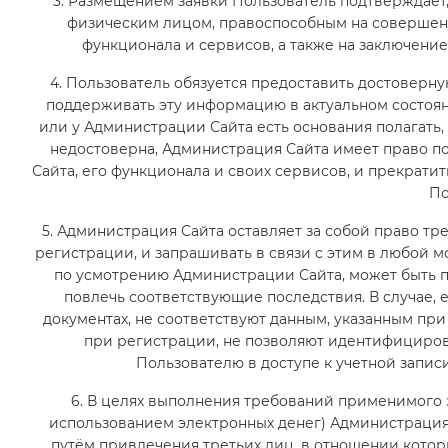
3. Размещением заявки Пользователь подтверждает
физическим лицом, правоспособным на совершени
функционала и сервисов, а также на заключение
4. Пользователь обязуется предоставить достовер
поддерживать эту информацию в актуальном состоя
или у Администрации Сайта есть основания полагать
недостоверна, Администрация Сайта имеет право п
Сайта, его функционала и своих сервисов, и прекрати
По
5. Администрация Сайта оставляет за собой право тр
регистрации, и запрашивать в связи с этим в любой
по усмотрению Администрации Сайта, может быть 
повлечь соответствующие последствия. В случае, 
документах, не соответствуют данным, указанным при 
при регистрации, не позволяют идентифициров
Пользователю в доступе к учетной запис
6. В целях выполнения требований применимого 
использованием электронных денег) Администрация
путём привлечения третьих лиц, в отношении кото