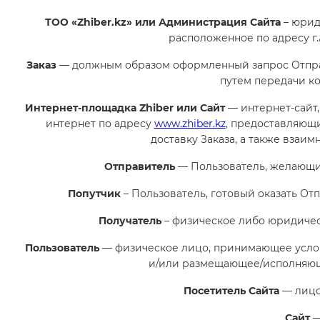
ТОО «Zhiber.kz» или Администрация Сайта
– юрид
расположенное по адресу г.А
Заказ
— должным образом оформленный запрос Отправ
путем передачи к
Интернет-площадка Zhiber или Сайт
— интернет-сайт
интернет по адресу
www.zhiber.kz
, предоставляющ
доставку Заказа, а также взаи
Отправитель
— Пользователь, желающий
Попутчик
– Пользователь, готовый оказать Отп
Получатель
– физическое либо юридическ
Пользователь
— физическое лицо, принимающее усло
и/или размещающее/исполняюще
Посетитель Сайта
— лицо
Сайт