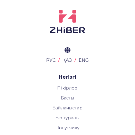
РУС
ҚАЗ
ENG
Негізгі
Пікірлер
Басты
Байланыстар
Біз туралы
Попутчику