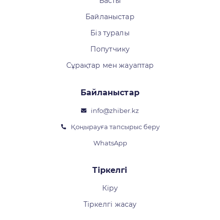
Басты
Байланыстар
Біз туралы
Попутчику
Сұрақтар мен жауаптар
Байланыстар
info@zhiber.kz
Қоңырауға тапсырыс беру
WhatsApp
Тіркелгі
Кіру
Тіркелгі жасау