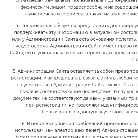
3. Размещением заявки Пользователь подтверждает
физическим лицом, правоспособным на совершени
функционала и сервисов, а также на заключение
4. Пользователь обязуется предоставить достовер
поддерживать эту информацию в актуальном состоя
или у Администрации Сайта есть основания полагать
недостоверна, Администрация Сайта имеет право п
Сайта, его функционала и своих сервисов, и прекрати
По
5. Администрация Сайта оставляет за собой право тр
регистрации, и запрашивать в связи с этим в любой
по усмотрению Администрации Сайта, может быть 
повлечь соответствующие последствия. В случае, 
документах, не соответствуют данным, указанным при 
при регистрации, не позволяют идентифициров
Пользователю в доступе к учетной запис
6. В целях выполнения требований применимого 
использованием электронных денег) Администрация
путём привлечения третьих лиц, в отношении кото