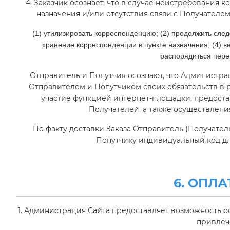
4. Заказчик осознает, что в случае неистребования
назначения и/или отсутствия связи с Получателе
(1) утилизировать корреспонденцию; (2) продолжить сле
хранение корреспонденции в пункте назначения; (4) в
распорядиться пер
О НАС
Отправитель и Попутчик осознают, что Администра
Отправителем и Попутчиком своих обязательств в 
участие функцией интернет-площадки, предост
ЦЕНЫ
Получателей, а также осуществлен
ПОПУТЧИКУ
По факту доставки Заказа Отправитель (Получател
Попутчику индивидуальный код дл
КОНТАКТЫ
6. ОПЛА
407 44 49
1. Администрация Сайта предоставляет возможность 
привлеч