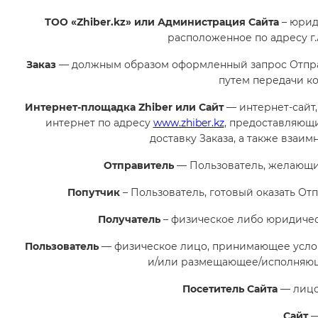
ТОО «Zhiber.kz» или Администрация Сайта
– юрид
расположенное по адресу г.А
Заказ
— должным образом оформленный запрос Отправ
путем передачи к
Интернет-площадка Zhiber или Сайт
— интернет-сайт
интернет по адресу
www.zhiber.kz
, предоставляющ
доставку Заказа, а также взаи
Отправитель
— Пользователь, желающий
Попутчик
– Пользователь, готовый оказать Отп
Получатель
– физическое либо юридическ
Пользователь
— физическое лицо, принимающее усло
и/или размещающее/исполняюще
Посетитель Сайта
— лицо
Сайт